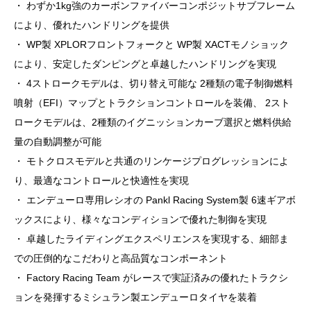
・ わずか1kg強のカーボンファイバーコンポジットサブフレーム
により、優れたハンドリングを提供
・ WP製 XPLORフロントフォークと WP製 XACTモノショック
により、安定したダンピングと卓越したハンドリングを実現
・ 4ストロークモデルは、切り替え可能な 2種類の電子制御燃料
噴射（EFI）マップとトラクションコントロールを装備、 2スト
ロークモデルは、2種類のイグニッションカーブ選択と燃料供給
量の自動調整が可能
・ モトクロスモデルと共通のリンケージプログレッションによ
り、最適なコントロールと快適性を実現
・ エンデューロ専用レシオの Pankl Racing System製 6速ギアボ
ックスにより、様々なコンディションで優れた制御を実現
・ 卓越したライディングエクスペリエンスを実現する、細部ま
での圧倒的なこだわりと高品質なコンポーネント
・ Factory Racing Team がレースで実証済みの優れたトラクシ
ョンを発揮するミシュラン製エンデューロタイヤを装着